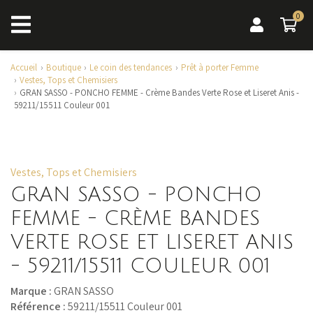
0
0 a
Accueil
Boutique
Le coin des tendances
Prêt à porter Femme
Vestes, Tops et Chemisiers
GRAN SASSO - PONCHO FEMME - Crème Bandes Verte Rose et Liseret Anis -
59211/15511 Couleur 001
Vestes, Tops et Chemisiers
GRAN SASSO - PONCHO
FEMME - CRÈME BANDES
VERTE ROSE ET LISERET ANIS
- 59211/15511 COULEUR 001
Marque :
GRAN SASSO
Référence :
59211/15511 Couleur 001