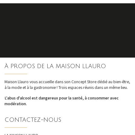
S'inscrire
À PROPOS DE LA MAISON LLAURO
nos dernières
actualités et offres
Maison Llauro vous accueille dans son Concept Store dédié au bien-être,
à la mode et à la gastronomie ! Trois espaces réunis dans un même lieu.
L'abus d'alcool est dangereux pour la santé, à consommer avec
modération.
CONTACTEZ-NOUS