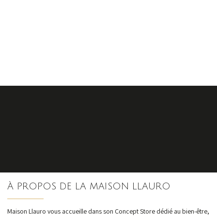
S'inscrire
À PROPOS DE LA MAISON LLAURO
nos dernières
actualités et offres
Maison Llauro vous accueille dans son Concept Store dédié au bien-être,