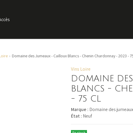
Accès
Loire
Domaine des Jumeaux - Cailloux Blancs - Chenin Chardonnay - 2023 - 75
Vins Loire
DOMAINE DES
BLANCS - CH
- 75 CL
Marque :
Domaine des jumeau
État :
Neuf
En stock