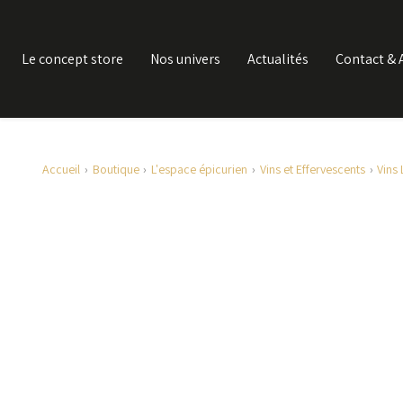
Le concept store
Nos univers
Actualités
Contact & 
Accueil
Boutique
L'espace épicurien
Vins et Effervescents
Vins 