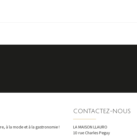
VINS SAVOIE
Découvrir
S'inscrire
nos dernières actualités et offres
CONTACTEZ-NOUS
e, à la mode et à la gastronomie !
LA MAISON LLAURO
10 rue Charles Peguy