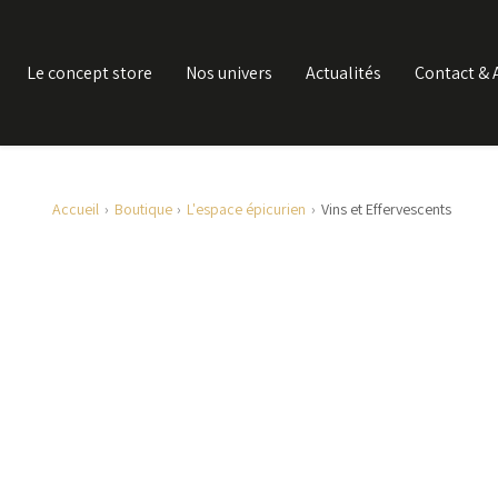
Le concept store
Nos univers
Actualités
Contact & 
Accueil
Boutique
L'espace épicurien
Vins et Effervescents