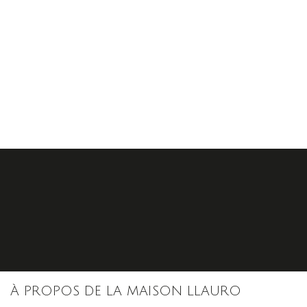
S'inscrire
À PROPOS DE LA MAISON LLAURO
nos dernières
actualités et offres