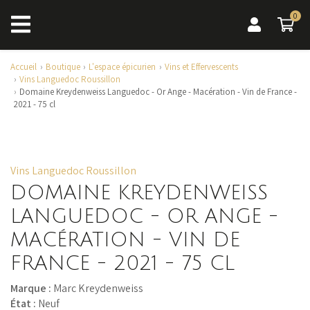
0
0 a
Accueil
Boutique
L'espace épicurien
Vins et Effervescents
Vins Languedoc Roussillon
Domaine Kreydenweiss Languedoc - Or Ange - Macération - Vin de France -
2021 - 75 cl
Vins Languedoc Roussillon
DOMAINE KREYDENWEISS
LANGUEDOC - OR ANGE -
MACÉRATION - VIN DE
FRANCE - 2021 - 75 CL
Marque :
Marc Kreydenweiss
État :
Neuf