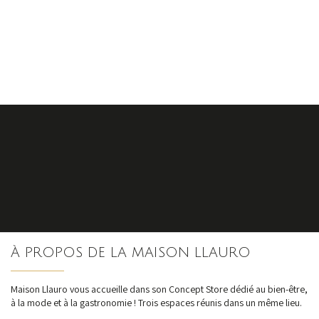
S'inscrire
À PROPOS DE LA MAISON LLAURO
nos dernières
actualités et offres
Maison Llauro vous accueille dans son Concept Store dédié au bien-être,
à la mode et à la gastronomie ! Trois espaces réunis dans un même lieu.