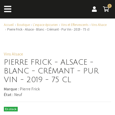
0
0 a
Accueil
Boutique
L'espace épicurien
Vins et Effervescents
Vins Alsace
Pierre Frick - Alsace - Blanc - Crémant - Pur Vin - 2019 - 75 cl
Vins Alsace
PIERRE FRICK - ALSACE -
BLANC - CRÉMANT - PUR
VIN - 2019 - 75 CL
Marque :
Pierre Frick
État :
Neuf
En stock