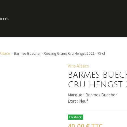
Accès
 Alsace
Barmes Buecher - Riesling Grand Cru Hengst 2021 - 75 cl
Vins Alsace
BARMES BUEC
CRU HENGST 2
Marque :
Barmes Buecher
État :
Neuf
En stock
40,00
€ TTC