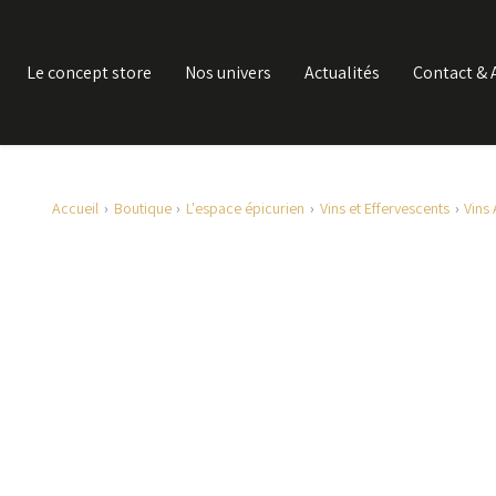
Le concept store
Nos univers
Actualités
Contact & 
Accueil
Boutique
L'espace épicurien
Vins et Effervescents
Vins