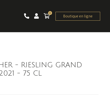
0
0 article
Boutique en ligne
HER - RIESLING GRAND
021 - 75 CL