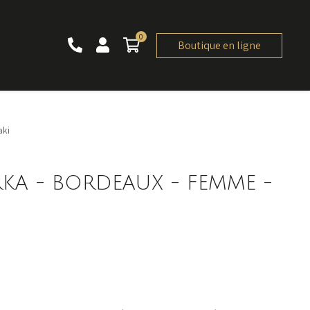
0
0 article
Boutique en ligne
aki
RKA - BORDEAUX - FEMME -