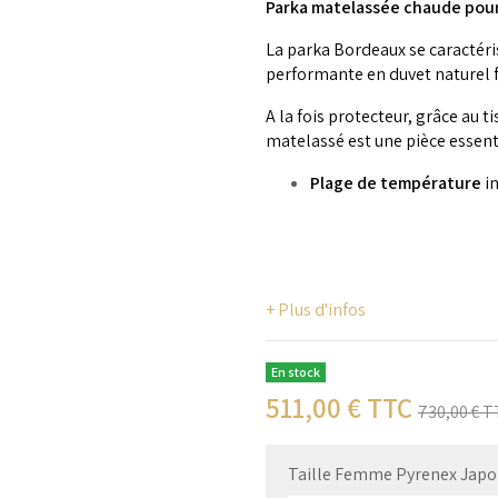
Parka matelassée chaude pour
La parka Bordeaux se caractéris
performante en duvet naturel f
A la fois protecteur, grâce au 
matelassé est une pièce essent
Plage de température
in
+ Plus d'infos
En stock
511,00
€ TTC
730,00
€ T
Taille Femme Pyrenex Japonai