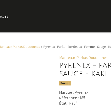
Accès
Manteaux Parkas Doudounes
Pyrenex - Parka - Bordeaux - Femme - Sauge - K
Manteaux Parkas Doudounes
PYRENEX - PA
SAUGE - KAKI
Promo
Marque :
Pyrenex
Référence :
185
État :
Neuf