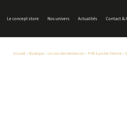
Le concept store
Nos univers
Actualités
Contact & 
Accueil
Boutique
Le coin des tendances
Prêt à porter Femme