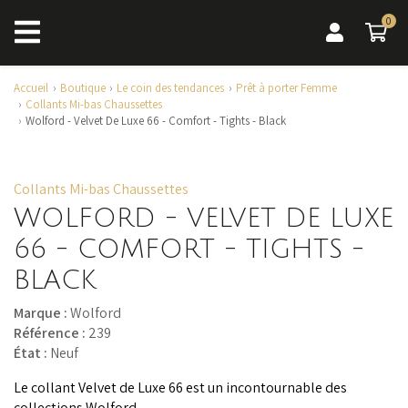
0
0 a
Accueil
Boutique
Le coin des tendances
Prêt à porter Femme
Collants Mi-bas Chaussettes
Wolford - Velvet De Luxe 66 - Comfort - Tights - Black
Collants Mi-bas Chaussettes
WOLFORD - VELVET DE LUXE
66 - COMFORT - TIGHTS -
BLACK
Marque :
Wolford
Référence :
239
État :
Neuf
Le collant Velvet de Luxe 66 est un incontournable des
collections Wolford.