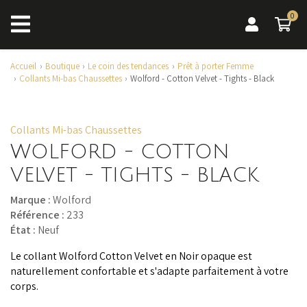
0
0 a
Accueil
Boutique
Le coin des tendances
Prêt à porter Femme
Collants Mi-bas Chaussettes
Wolford - Cotton Velvet - Tights - Black
Collants Mi-bas Chaussettes
WOLFORD - COTTON
VELVET - TIGHTS - BLACK
Marque :
Wolford
Référence :
233
État :
Neuf
Le collant Wolford Cotton Velvet en Noir opaque est
naturellement confortable et s'adapte parfaitement à votre
corps.