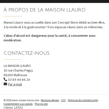
S'inscrire
À PROPOS DE LA MAISON LLAURO
nos dernières
actualités et offres
Maison Llauro vous accueille dans son Concept Store dédié au bien-être,
à la mode et à la gastronomie ! Trois espaces réunis dans un même lieu.
L'abus d'alcool est dangereux pour la santé, à consommer avec
modération.
CONTACTEZ-NOUS
LA MAISON LLAURO
10 rue Charles Peguy
68100 Mulhouse
03 89 44 66 24
Par e-mail
© 2026 www.maison-llauro.com -
Mentions légales
CGV
Politique de confidentialité
Consentement aux cookies
Plan du site
Création