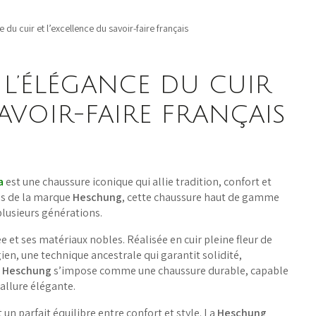
 du cuir et l’excellence du savoir-faire français
 L’ÉLÉGANCE DU CUIR
SAVOIR-FAIRE FRANÇAIS
a
est une chaussure iconique qui allie tradition, confort et
ns de la marque
Heschung
, cette chaussure haut de gamme
plusieurs générations.
 et ses matériaux nobles. Réalisée en cuir pleine fleur de
en, une technique ancestrale qui garantit solidité,
a Heschung
s’impose comme une chaussure durable, capable
 allure élégante.
n parfait équilibre entre confort et style. La
Heschung