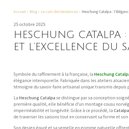
Accueil
Blog
Le coin des tendances
Heschung Catalpa : l’élégance
25 octobre 2025
HESCHUNG CATALPA :
ET L’EXCELLENCE DU 
Symbole du raffinement à la française, la
Heschung Catalp
élégance intemporelle. Fabriquée dans les ateliers alsacie
témoigne du savoir-faire artisanal unique transmis depuis 
La
Heschung Catalpa
se distingue par sa conception soignée
première qualité, elle bénéficie d’un montage cousu norvégi
imperméabilité et longévité. Grâce à ce procédé, la
Catalp
de traverser les saisons tout en conservant sa forme et son
Son design épuré et sa semelle en gomme naturelle offrent u