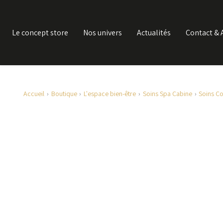
Le concept store
Nos univers
Actualités
Contact & 
Accueil
Boutique
L'espace bien-être
Soins Spa Cabine
Soins C