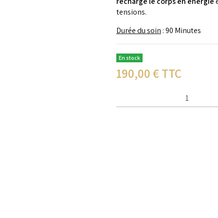
recharge le corps en énergie
tensions.
Durée du soin
: 90 Minutes
En stock
190,00
€ TTC
Qté :