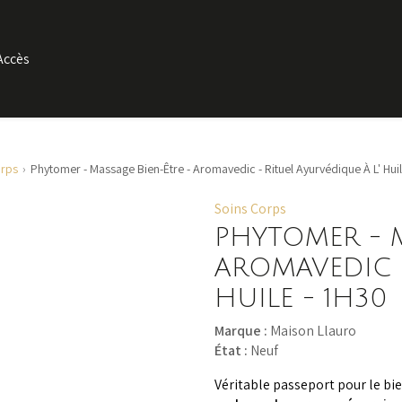
Accès
orps
Phytomer - Massage Bien-Être - Aromavedic - Rituel Ayurvédique À L' Huil
Soins Corps
PHYTOMER - M
AROMAVEDIC -
HUILE - 1H30
Marque :
Maison Llauro
État :
Neuf
Véritable passeport pour le bi