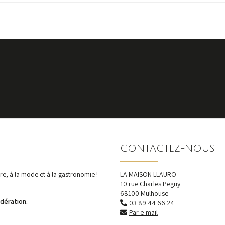
S'inscrire
nos dernières actualités et offres
CONTACTEZ-NOUS
e, à la mode et à la gastronomie !
LA MAISON LLAURO
10 rue Charles Peguy
68100 Mulhouse
dération.
03 89 44 66 24
Par e-mail