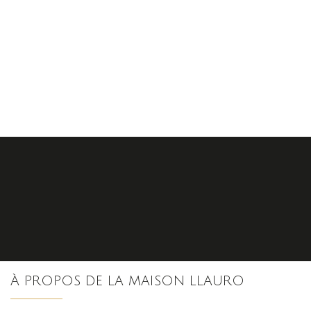
S'inscrire
À PROPOS DE LA MAISON LLAURO
nos dernières
actualités et offres