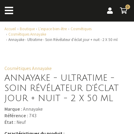
0
0 a
Accueil
Boutique
L'espace bien-être
Cosmétiques
Cosmétiques Annayake
Annayake - Ultratime - Soin Révélateur d'éclat jour + nuit - 2 X 50 ml
Cosmétiques Annayake
ANNAYAKE - ULTRATIME -
SOIN RÉVÉLATEUR D'ÉCLAT
JOUR + NUIT - 2 X 50 ML
Marque :
Annayake
Référence :
743
État :
Neuf
Caractéristiques du produit :