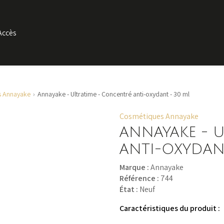
Accès
s Annayake
Annayake - Ultratime - Concentré anti-oxydant - 30 ml
Cosmétiques Annayake
ANNAYAKE - 
ANTI-OXYDAN
Marque :
Annayake
Référence :
744
État :
Neuf
Caractéristiques du produit :