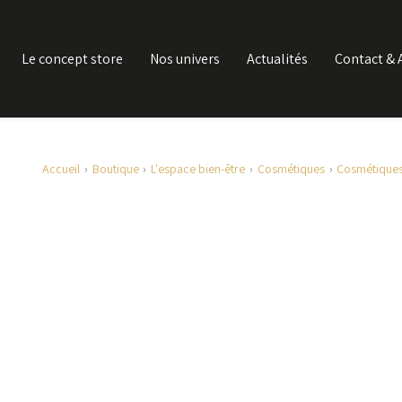
Le concept store
Nos univers
Actualités
Contact & 
Accueil
Boutique
L'espace bien-être
Cosmétiques
Cosmétique