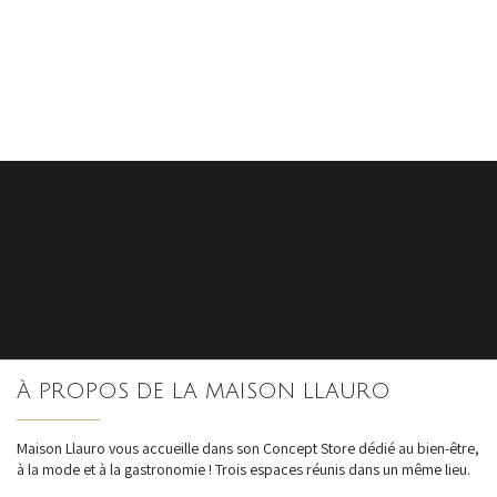
S'inscrire
À PROPOS DE LA MAISON LLAURO
nos dernières
actualités et offres
Maison Llauro vous accueille dans son Concept Store dédié au bien-être,
à la mode et à la gastronomie ! Trois espaces réunis dans un même lieu.