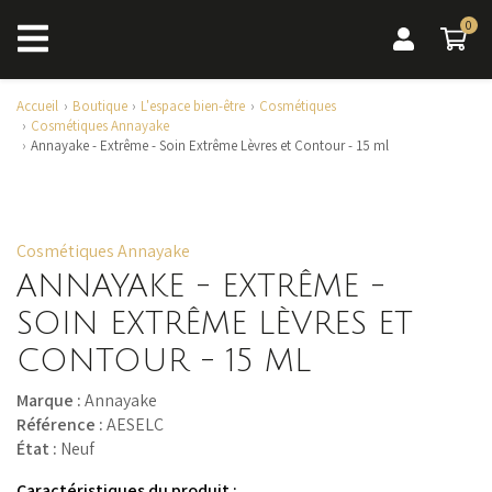
0
0 a
Accueil
Boutique
L'espace bien-être
Cosmétiques
Cosmétiques Annayake
Annayake - Extrême - Soin Extrême Lèvres et Contour - 15 ml
Cosmétiques Annayake
ANNAYAKE - EXTRÊME -
SOIN EXTRÊME LÈVRES ET
CONTOUR - 15 ML
Marque :
Annayake
Référence :
AESELC
État :
Neuf
Caractéristiques du produit :