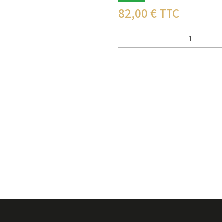
82,00
€ TTC
Qté :