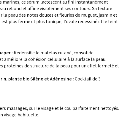
s marines, ce sérum lactescent au fini instantanément
veau rebond et affine visiblement ses contours. Sa texture
sur la peau des notes douces et fleuries de muguet, jasmin et
u est plus ferme et plus tonique, l’ovale redessiné et le teint
haper :
Redensifie le matelas cutané, consolide
et améliore la cohésion cellulaire à la surface la peau.
es protéines de structure de la peau pour un effet fermeté et
in, plante bio Silène et Adénosine :
Cocktail de 3
ers massages, sur le visage et le cou parfaitement nettoyés.
in visage habituelle.