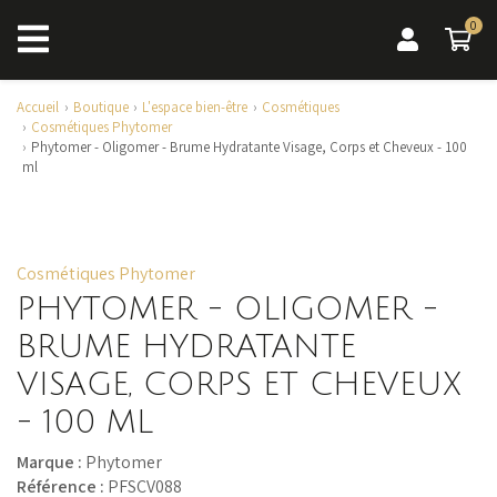
0
0 a
Accueil
Boutique
L'espace bien-être
Cosmétiques
Cosmétiques Phytomer
Phytomer - Oligomer - Brume Hydratante Visage, Corps et Cheveux - 100
ml
Cosmétiques Phytomer
PHYTOMER - OLIGOMER -
BRUME HYDRATANTE
VISAGE, CORPS ET CHEVEUX
- 100 ML
Marque :
Phytomer
Référence :
PFSCV088