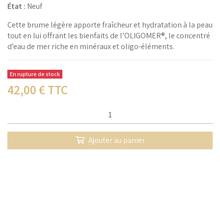
État :
Neuf
Cette brume légère apporte fraîcheur et hydratation à la peau
tout en lui offrant les bienfaits de l’OLIGOMER®, le concentré
d’eau de mer riche en minéraux et oligo-éléments.
En rupture de stock
42,00
€ TTC
Qté :
Ajouter au panier