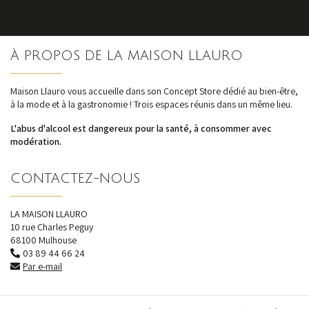
S'inscrire
À PROPOS DE LA MAISON LLAURO
nos dernières
actualités et offres
Maison Llauro vous accueille dans son Concept Store dédié au bien-être,
à la mode et à la gastronomie ! Trois espaces réunis dans un même lieu.
L'abus d'alcool est dangereux pour la santé, à consommer avec
modération.
CONTACTEZ-NOUS
LA MAISON LLAURO
10 rue Charles Peguy
68100 Mulhouse
03 89 44 66 24
Par e-mail