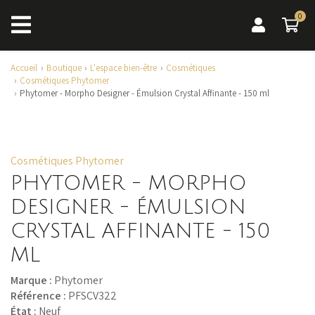
0
0 a
Accueil
Boutique
L'espace bien-être
Cosmétiques
Cosmétiques Phytomer
Phytomer - Morpho Designer - Émulsion Crystal Affinante - 150 ml
Cosmétiques Phytomer
PHYTOMER - MORPHO
DESIGNER - ÉMULSION
CRYSTAL AFFINANTE - 150
ML
Marque :
Phytomer
Référence :
PFSCV322
État :
Neuf