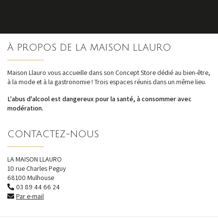
S'inscrire
À PROPOS DE LA MAISON LLAURO
nos dernières
actualités et offres
Maison Llauro vous accueille dans son Concept Store dédié au bien-être,
à la mode et à la gastronomie ! Trois espaces réunis dans un même lieu.
L'abus d'alcool est dangereux pour la santé, à consommer avec
modération.
CONTACTEZ-NOUS
LA MAISON LLAURO
10 rue Charles Peguy
68100 Mulhouse
03 89 44 66 24
Par e-mail