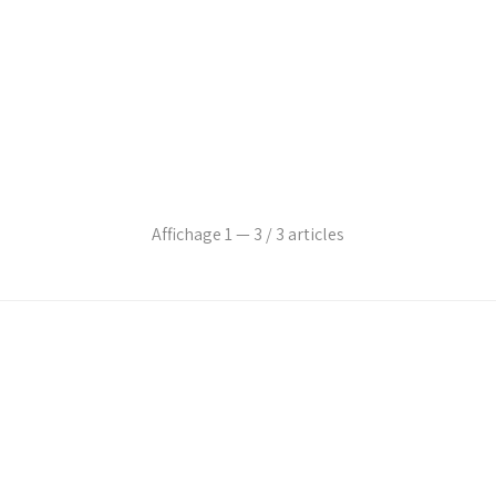
Affichage 1 — 3 / 3 articles
RACLETTE AU LAIT CRU AOP 28€ / KG
0,03
€ TTC