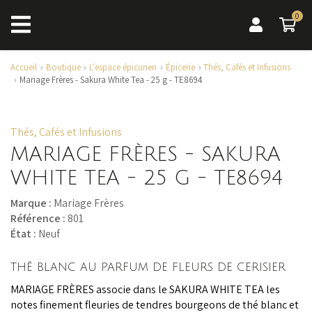
0
0 a
Accueil
Boutique
L'espace épicurien
Épicerie
Thés, Cafés et Infusions
Mariage Frères - Sakura White Tea - 25 g - TE8694
Thés, Cafés et Infusions
MARIAGE FRÈRES - SAKURA
WHITE TEA - 25 G - TE8694
Marque :
Mariage Frères
Référence :
801
État :
Neuf
THÉ BLANC AU PARFUM DE FLEURS DE CERISIER
MARIAGE FRÈRES associe dans le SAKURA WHITE TEA les
notes finement fleuries de tendres bourgeons de thé blanc et