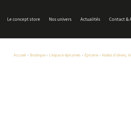
Le concept store
Nos univers
Actualités
Contact & 
Accueil
Boutique
L'espace épicurien
Épicerie
Huiles d'olives, 