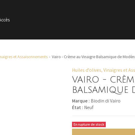
Accès
Vinaigres et Assaisonnements
Vairo - Crème au Vinaigre Balsamique de Modène
Huiles d'olives, Vinaigres et 
VAIRO - CRÈM
BALSAMIQUE 
Marque :
Biodin di Vairo
État :
Neuf
En rupture de stock