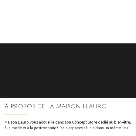
S'inscrire
À PROPOS DE LA MAISON LLAURO
nos dernières
actualités et offres
Maison Llauro vous accueille dans son Concept Store dédié au bien-être,
à la mode et à la gastronomie ! Trois espaces réunis dans un même lieu.