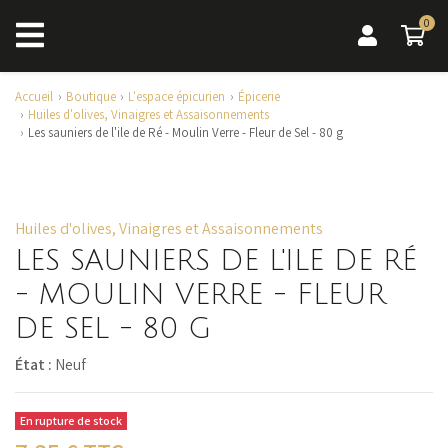
0
0 a
Accueil
Boutique
L'espace épicurien
Épicerie
Huiles d'olives, Vinaigres et Assaisonnements
Les sauniers de l'ile de Ré - Moulin Verre - Fleur de Sel - 80 g
Huiles d'olives, Vinaigres et Assaisonnements
LES SAUNIERS DE L'ILE DE RÉ
- MOULIN VERRE - FLEUR
DE SEL - 80 G
État :
Neuf
En rupture de stock