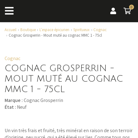
0
0 a
Accueil
Boutique
L'espace épicurien
Spiritueux
Cognac
Cognac Grosperrin - Mout muté au cognac MMC 1 - 75cl
Cognac
COGNAC GROSPERRIN -
MOUT MUTÉ AU COGNAC
MMC 1 - 75CL
Marque :
Cognac Grosperrin
État :
Neuf
Un vin très frais et fruité, très minéral en raison de son terroir
d’origine, peu sucré, qui a été élevé sur lies. Comme tous nos