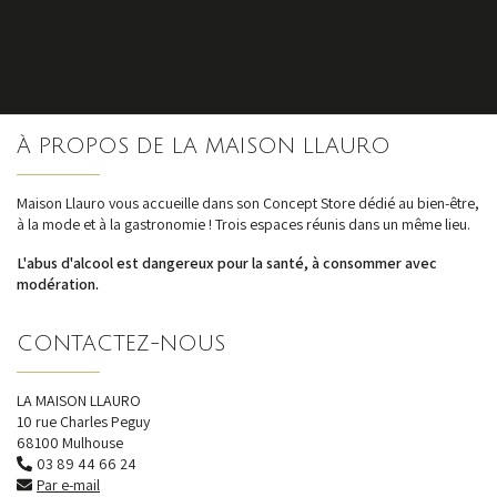
S'inscrire
À PROPOS DE LA MAISON LLAURO
nos dernières
actualités et offres
Maison Llauro vous accueille dans son Concept Store dédié au bien-être,
à la mode et à la gastronomie ! Trois espaces réunis dans un même lieu.
L'abus d'alcool est dangereux pour la santé, à consommer avec
modération.
CONTACTEZ-NOUS
LA MAISON LLAURO
10 rue Charles Peguy
68100 Mulhouse
03 89 44 66 24
Par e-mail