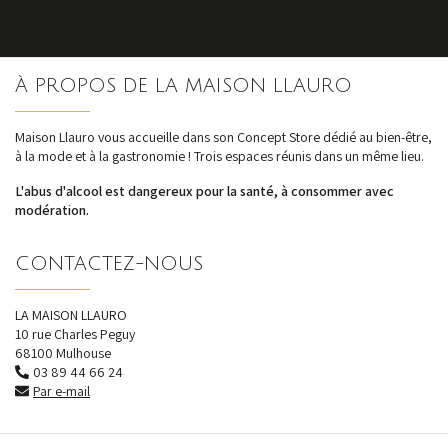
S'inscrire
À PROPOS DE LA MAISON LLAURO
nos dernières
actualités et offres
Maison Llauro vous accueille dans son Concept Store dédié au bien-être,
à la mode et à la gastronomie ! Trois espaces réunis dans un même lieu.
L'abus d'alcool est dangereux pour la santé, à consommer avec
modération.
CONTACTEZ-NOUS
LA MAISON LLAURO
10 rue Charles Peguy
68100 Mulhouse
03 89 44 66 24
Par e-mail