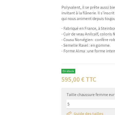
Polyvalent, il se prête aussi b
invitant à la flânerie. Il s’insc
qui nous animent depuis toujo
- Fabriqué en France, à Steinbo
- Cuir de veau Anilcalf, coloris N
- Cousu Norvégien : confère ro
- Semelle Ravel : en gomme.
- Forme Alma : une forme intem
En stock
595,00
€ TTC
Taille chaussure femme eur 
Guide des tailles