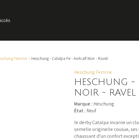
Accès
eschung Femme
Heschung - Catalpa Fe - Anilcalf Noir - Ravel
Heschung Femme
HESCHUNG - C
NOIR - RAVEL
Marque :
Heschung
État :
Neuf
le derby Catalpa incarne un cla
semelle originelle cousue, ses 
chaussant d’un confort except