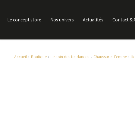
Le concept store
Nos univers
Actualités
Contact & 
Accueil
Boutique
Le coin des tendances
Chaussures Femme
H