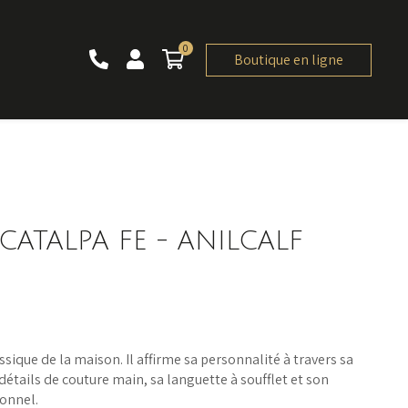
0
0 article
Boutique en ligne
ATALPA FE - ANILCALF
ssique de la maison. Il affirme sa personnalité à travers sa
détails de couture main, sa languette à soufflet et son
ionnel.