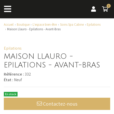
0
0 a
Accueil
Boutique
L'espace bien-être
Soins Spa Cabine
Epilations
Maison Llauro - Epilations - Avant-Bras
Epilations
MAISON LLAURO -
EPILATIONS - AVANT-BRAS
Référence :
332
État :
Neuf
En stock
Contactez-nous