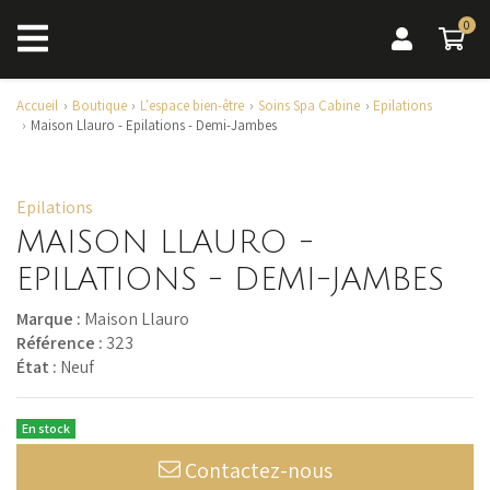
0
0 a
Accueil
Boutique
L'espace bien-être
Soins Spa Cabine
Epilations
Maison Llauro - Epilations - Demi-Jambes
Epilations
MAISON LLAURO -
EPILATIONS - DEMI-JAMBES
Marque :
Maison Llauro
Référence :
323
État :
Neuf
En stock
Contactez-nous