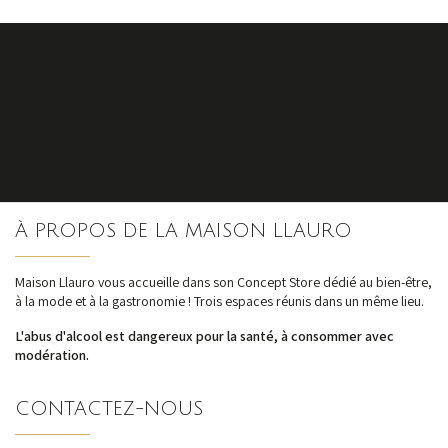
S'inscrire
À PROPOS DE LA MAISON LLAURO
nos dernières
actualités et offres
Maison Llauro vous accueille dans son Concept Store dédié au bien-être,
à la mode et à la gastronomie ! Trois espaces réunis dans un même lieu.
L'abus d'alcool est dangereux pour la santé, à consommer avec
modération.
CONTACTEZ-NOUS