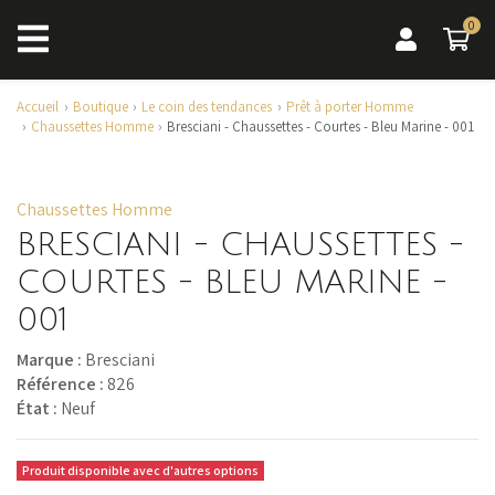
0
0 a
Accueil
Boutique
Le coin des tendances
Prêt à porter Homme
Chaussettes Homme
Bresciani - Chaussettes - Courtes - Bleu Marine - 001
Chaussettes Homme
BRESCIANI - CHAUSSETTES -
COURTES - BLEU MARINE -
001
Marque :
Bresciani
Référence :
826
État :
Neuf
Produit disponible avec d'autres options