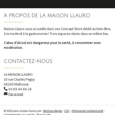
S'inscrire
À PROPOS DE LA MAISON LLAURO
nos dernières
actualités et offres
Maison Llauro vous accueille dans son Concept Store dédié au bien-être,
à la mode et à la gastronomie ! Trois espaces réunis dans un même lieu.
L'abus d'alcool est dangereux pour la santé, à consommer avec
modération.
CONTACTEZ-NOUS
LA MAISON LLAURO
10 rue Charles Peguy
68100 Mulhouse
03 89 44 66 24
Par e-mail
© 2026 www.maison-llauro.com -
Mentions légales
CGV
Politique de confidentialité
Consentement aux cookies
Plan du site