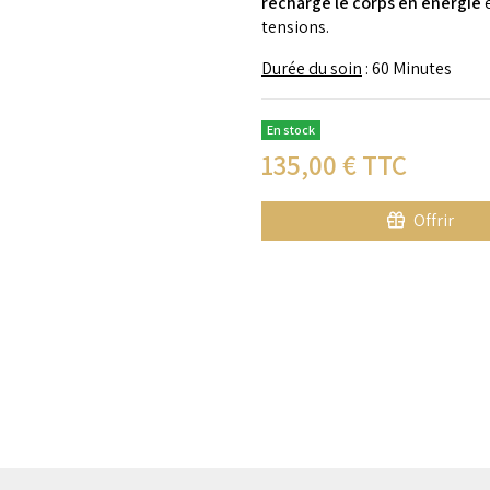
recharge le corps en énergie
tensions.
Durée du soin
: 60 Minutes
En stock
135,00
€ TTC
Offrir