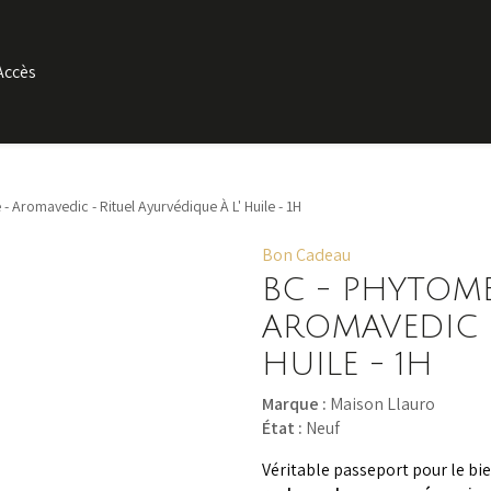
Accès
- Aromavedic - Rituel Ayurvédique À L' Huile - 1H
Bon Cadeau
BC - PHYTOME
AROMAVEDIC -
HUILE - 1H
Marque :
Maison Llauro
État :
Neuf
Véritable passeport pour le bi