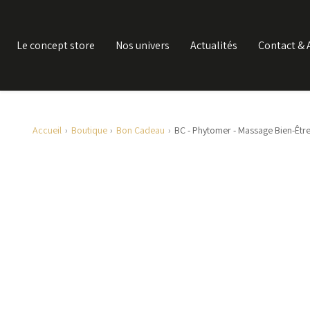
Le concept store
Nos univers
Actualités
Contact & 
Accueil
Boutique
Bon Cadeau
BC - Phytomer - Massage Bien-Être 