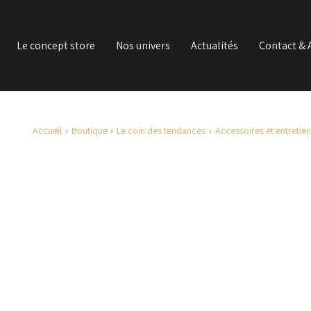
Le concept store
Nos univers
Actualités
Contact & 
Accueil
Boutique
Le coin des tendances
Accessoires et entretien