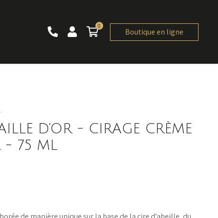
0
0 article
Boutique en ligne
r
AILLE D'OR - CIRAGE CRÈME
 - 75 ML
borée de manière unique sur la base de la cire d'abeille, du