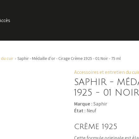
Accès
 du cuir
Saphir - Médaille d'or - Cirage Crème 1925 - 01 Noir - 75 ml
Accessoires et entretien du cui
SAPHIR - MÉD
1925 - 01 NOIR
Marque :
Saphir
État :
Neuf
CRÈME 1925
Cette formule originale est éla