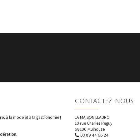
S'inscrire
nos dernières actualités et offres
CONTACTEZ-NOUS
e, à la mode et à la gastronomie !
LA MAISON LLAURO
10 rue Charles Peguy
68100 Mulhouse
dération.
03 89 44 66 24